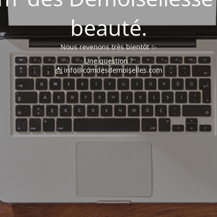
beauté.
Nous revenons très bientôt ✨
Une question ?
📩 info@comdesdemoiselles.com