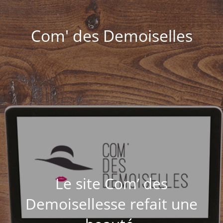
Com' des Demoiselles
Le site Com’ des
Demoisellesse refait une