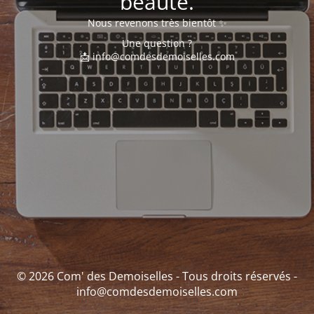
beauté.
Nous revenons très bientôt ✨
Une question ?
📩 info@comdesdemoiselles.com
© 2026 Com' des Demoiselles - Tous droits réservés -
info@comdesdemoiselles.com