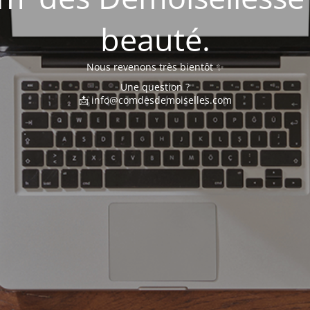
beauté.
Nous revenons très bientôt ✨
Une question ?
📩 info@comdesdemoiselles.com