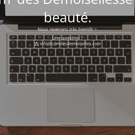
beauté.
Nous revenons très bientôt ✨
Une question ?
📩 info@comdesdemoiselles.com