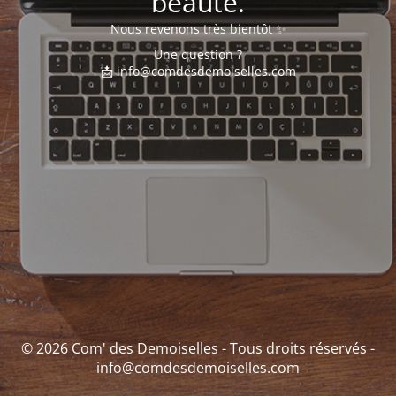
beauté.
Nous revenons très bientôt ✨
Une question ?
📩 info@comdesdemoiselles.com
© 2026 Com' des Demoiselles - Tous droits réservés -
info@comdesdemoiselles.com