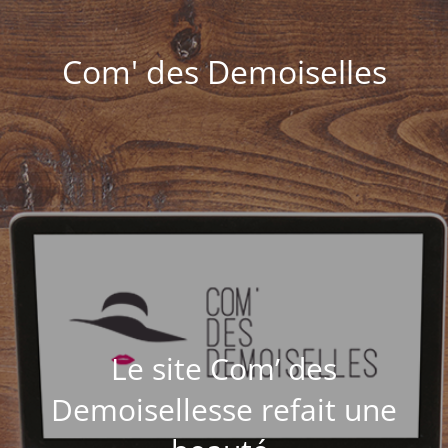
Com' des Demoiselles
Le site Com’ des
Demoisellesse refait une