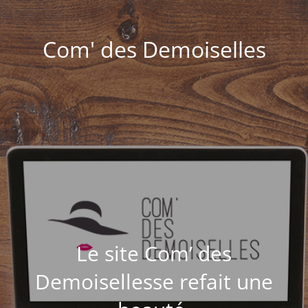
Com' des Demoiselles
Le site Com’ des
Demoisellesse refait une