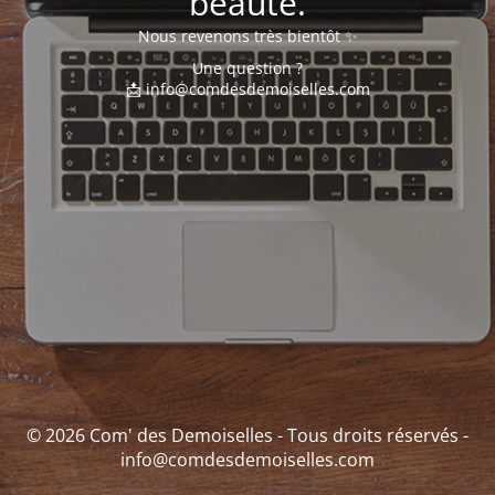
beauté.
Nous revenons très bientôt ✨
Une question ?
📩 info@comdesdemoiselles.com
© 2026 Com' des Demoiselles - Tous droits réservés -
info@comdesdemoiselles.com