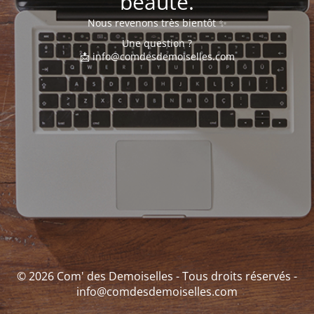
beauté.
Nous revenons très bientôt ✨
Une question ?
📩 info@comdesdemoiselles.com
© 2026 Com' des Demoiselles - Tous droits réservés -
info@comdesdemoiselles.com