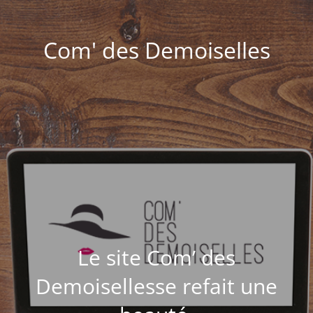
Com' des Demoiselles
Le site Com’ des
Demoisellesse refait une