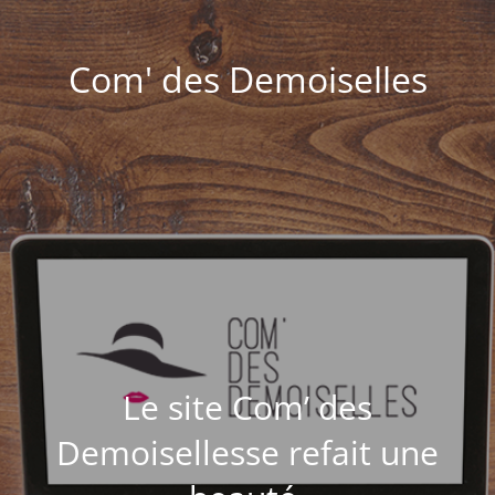
Com' des Demoiselles
Le site Com’ des
Demoisellesse refait une