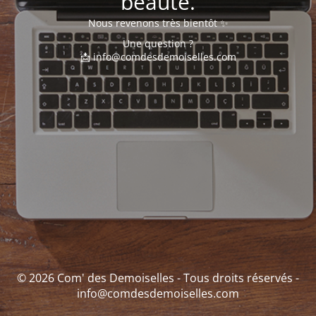
beauté.
Nous revenons très bientôt ✨
Une question ?
📩 info@comdesdemoiselles.com
© 2026 Com' des Demoiselles - Tous droits réservés -
info@comdesdemoiselles.com