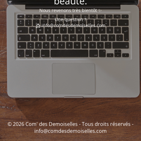
beauté.
Nous revenons très bientôt ✨
Une question ?
📩 info@comdesdemoiselles.com
© 2026 Com' des Demoiselles - Tous droits réservés -
info@comdesdemoiselles.com