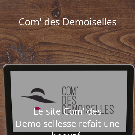
Com' des Demoiselles
Le site Com’ des
Demoisellesse refait une